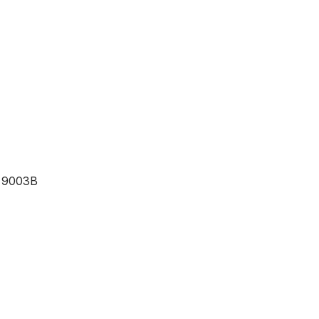
E 9003B
m