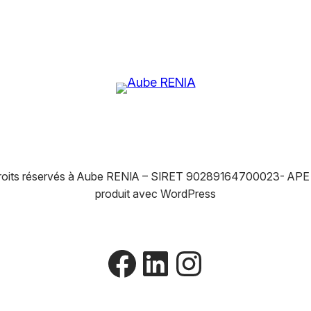
roits réservés à Aube RENIA – SIRET 90289164700023- AP
produit avec WordPress
Facebook
LinkedIn
Instagra