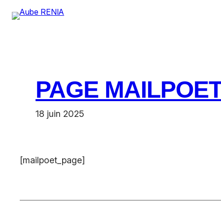
Aller
au
contenu
PAGE MAILPOE
18 juin 2025
[mailpoet_page]