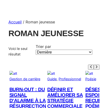
Accueil
/ Roman jeunesse
ROMAN JEUNESSE
Trier par
Voici le seul
résultat
Gestion de carrière
Guide
, 
Professionnel
Poésie
BURN-OUT : DU
DÉFINIR ET
DÉSESPO
SIGNAL
AMÉLIORER SA
ESPOIRS:
D’ALARME À LA
STRATÉGIE
RECUEIL 
RÉSURRECTION
COMMERCIALE
POÈMES