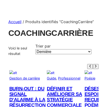
Accueil
/ Produits identifiés “CoachingCarrière”
COACHINGCARRIÈRE
Trier par
Voici le seul
résultat
Gestion de carrière
Guide
, 
Professionnel
Poésie
BURN-OUT : DU
DÉFINIR ET
DÉSESPO
SIGNAL
AMÉLIORER SA
ESPOIRS:
D’ALARME À LA
STRATÉGIE
RECUEIL 
RÉSURRECTION
COMMERCIALE
POÈMES