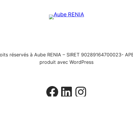
roits réservés à Aube RENIA – SIRET 90289164700023- AP
produit avec WordPress
Facebook
LinkedIn
Instagra